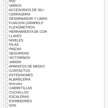
PVC
VARIOS
ACCESORIOS DE SILI
CERRAJERIA
DESARMADOR Y LIMAS
FIJACION (GRAPAS,P
FLEXÓMETROS
HERRAMIENTA DE COR
LLAVES
NIVELES
PILAS
PINZAS
SEGURIDAD
VICTORINOX
JARDIN
APARATOS DE MEDICI
CONTACTOS
EXTENSIONES
ALBAÑILERIA
Artículos
CARRETILLAS
CUCHILLOS
ESCALERAS
EXHIBIDORES
GAS