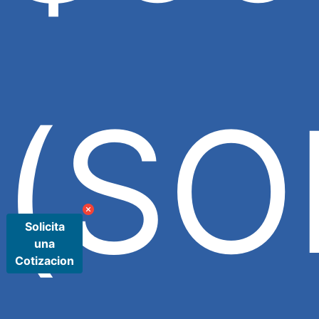
(SO
Solicita
una
Cotizacion