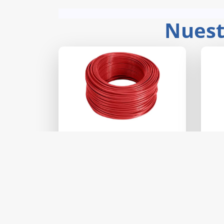
Nuest
07A13000062
KOBREX.CABLE THW # 6 ROJO
TRU
DE
Precio:
$ 70.91
7
Distrbuidor