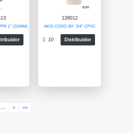
613
128012
PPR 1" (32MM)
AKSI.CODO 90° 3/4" CPVC
tribuidor
10
Distribuidor
…
»
»»