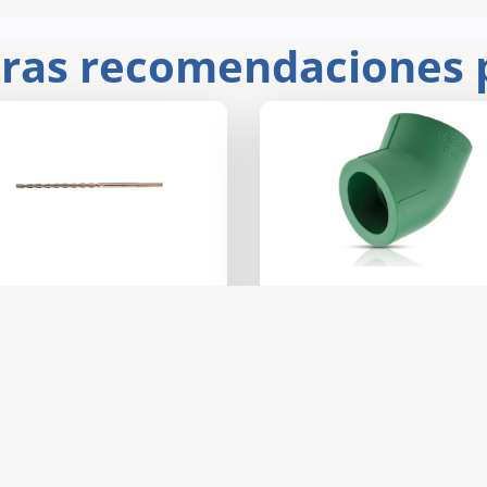
ras recomendaciones p
11258
118613
PER.BROCA PARA CONCRETO
AKSI.CODO 45 PPR 1" (32
 3/16 X 6' ZANCO 3/16” BCT-
Precio:
3/16X6
$ 6.16
Precio:
$ 16.18
40
Distrbuidor
4
Distrbuidor