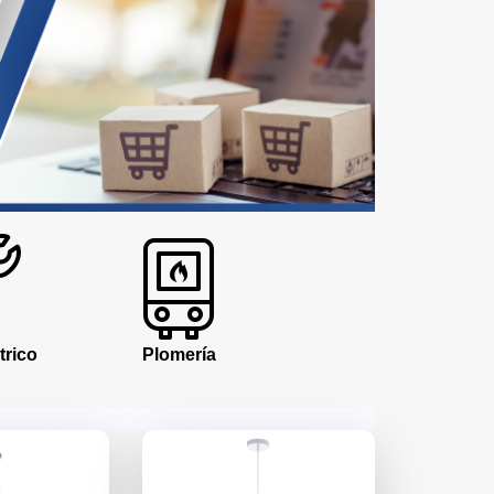
trico
Plomería