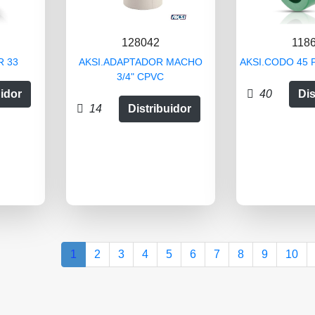
128042
118
R 33
AKSI.ADAPTADOR MACHO
AKSI.CODO 45 
3/4" CPVC
uidor
40
Dis
14
Distribuidor
1
2
3
4
5
6
7
8
9
10