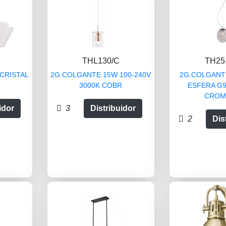
THL130/C
TH25
 CRISTAL
2G.COLGANTE 15W 100-240V
2G.COLGANT
3000K COBR
ESFERA G9
CROM
idor
3
Distribuidor
2
Dis