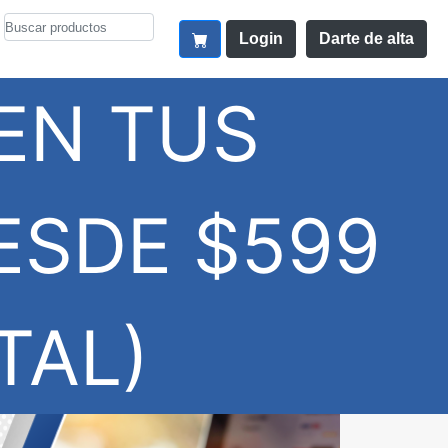
Login
Darte de alta
EN TUS
ESDE $599
TAL)