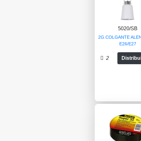
5020/SB
2G.COLGANTE ALENH
E26/E27
2
Distribu