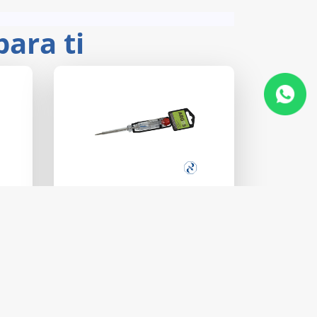
ara ti
8850100
MM)
ARGOS.PROBADOR
D/CORRTE.190MM
Precio:
$ 14.88
9
Distrbuidor