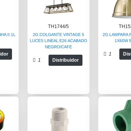
TH1744/5
TH15
A II 1L
2G.COLGANTE VINTAGE 5
2G.LAMPARA 
LUCES LINEAL E26 ACABADO
1X60W 
NEGRO/CAFE
idor
1
Dis
1
Distribuidor