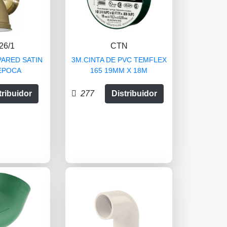
26/1
CTN
PARED SATIN
3M.CINTA DE PVC TEMFLEX
EPOCA
165 19MM X 18M
tribuidor
277
Distribuidor